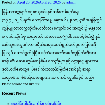
Posted on
April 20, 2026
April 20, 2026
by
admin
မြန်မာသက္ကရာဇ် ၁၃၈၈ ခုနှစ်၊ နှစ်ဆန်းတစ်ရက်နေ့၊
(၁၇.၄.၂၀၂၆)ရက်၊ သောကြာနေ့၊ နေ့လယ် (၂း၀၀) နာရီအချိန်တွင်
ကွန်ပျူတာတက္ကသိုလ်(ဟင်္သာတ) ကျောင်းဝင်းအတွင်း၌ မန္တလေး
ကျောင်းတိုက်မှ ဆရာတော် သံဃာတော်(၅)ပါးအားပင့်ဖိတ်၍ နှစ်
သစ်ကူးအလှူမင်္ဂလာ ပရိတ်တရားတော်ရွတ်ဖတ်ပူဇော်ခြင်းကို
ပြုလုပ် ဆောင်ရွက်ခဲ့ပြီး၊ ပင့်သံဃာတော်အရှင်သူမြတ်တို့အား
ဆန်၊ ဆီ၊ ဆေး၊ ဆွမ်းဆန်စိမ်း စသည်များနှင့် ဝတ္ထုငွေ များအား
ဒုတိယပါမောက္ခချုပ်၊ဒေါက်တာထွန်းမြတ်အောင်နှင့် ဆရာ၊
ဆရာမများ၊ စီမံဝန်ထမ်းများက ဆက်ကပ် လှူဒါန်းခဲ့ပါသည်။
Please follow and like us:
Recent News
စုပေါင်းဝါဆိုသင်္ကန်းကပ်လှူခြင်း