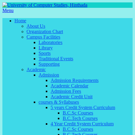
Menu
Home
About Us
Organization Chart
Campus Facilities
Laboratories
Library
Sports
Traditional Events
Supporting
Academic
Admission
Admission Requirements
Academic Calendar
Admission Fees
Academic Credit Unit
courses & Syllabuses
5 years Credit System Curriculum
B.C.Sc Courses
B.C.Tech Courses
4 Year Credit System Curriculum
B.C.Sc Courses
B.C.Tech Courses