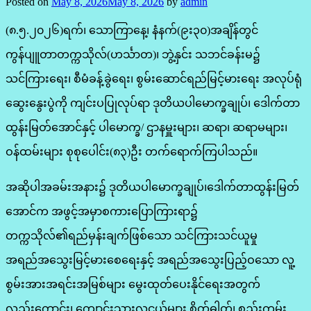
Posted on
May 8, 2026
May 8, 2026
by
admin
(၈.၅.၂၀၂၆)ရက်၊ ‌သောကြာနေ့၊ နံနက်(၉း၃၀)အချိန်တွင်
ကွန်ပျူတာတက္ကသိုလ်(ဟင်္သာတ)၊ ဘွဲ့နှင်း သဘင်ခန်းမ၌
သင်ကြားရေး၊ စီမံခန့်ခွဲရေး၊ စွမ်း‌ဆောင်ရည်မြင့်မားရေး အလုပ်ရုံ
ဆွေးနွေးပွဲကို ကျင်းပပြုလုပ်ရာ ဒုတိယပါမောက္ခချုပ်၊ ဒေါက်တာ
ထွန်းမြတ်‌အောင်နှင့် ပါမောက္ခ/ ဌာနမှူးများ၊ ဆရာ၊ ဆရာမများ၊
ဝန်ထမ်းများ စုစုပေါင်း(၈၃)ဦး တက်ရောက်ကြပါသည်။
အဆိုပါအခမ်းအနား၌ ဒုတိယပါမောက္ခချုပ်၊ဒေါက်တာထွန်းမြတ်
အောင်က အဖွင့်အမှာစကားပြောကြားရာ၌
တက္ကသိုလ်၏ရည်မှန်းချက်ဖြစ်သော သင်ကြားသင်ယူမှု
အရည်အသွေးမြင့်မားစေရေးနှင့် အရည်အသွေးပြည့်ဝသော လူ့
စွမ်းအားအရင်းအမြစ်များ မွေးထုတ်ပေးနိုင်ရေးအတွက်
လည်းကောင်း၊ ကျောင်းသားလူငယ်များ စိတ်ဓါတ်၊ စည်းကမ်း