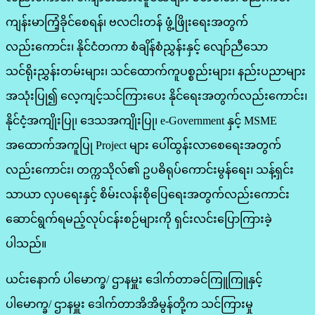
ကျန်းမာကြံ့ခိုင်စေရန်၊ ဗလငါးတန် ဖွံ့ဖြိုးရေးအတွက်
လည်းကောင်း၊ နိုင်ငံတကာ စံချိန်စံညွှန်းနှင့် လျော်ညီသော
သင်ရိုးညွှန်းတမ်းများ၊ သင်ထောက်ကူပစ္စည်းများ၊ နည်းပညာများ
အသုံးပြု၍ လေ့ကျင့်သင်ကြားပေး နိုင်ရေးအတွက်လည်းကောင်း၊
နိုင်ငံ့အကျိုးပြု၊ ဒေသအကျိုးပြု၊ e-Government နှင့် MSME
အထောက်အကူပြု Project များ ပေါ်ထွန်းလာစေရေးအတွက်
လည်းကောင်း၊ တက္ကသိုလ်၏ ဥပဓိရုပ်ကောင်းမွန်ရေး၊ သန့်ရှင်း
သာယာ လှပရေးနှင့် စိမ်းလန်းစိုပြေရေးအတွက်လည်းကောင်း
ဆောင်ရွက်ရမည့်လုပ်ငန်းစဉ်များကို ရှင်းလင်းပြောကြားခဲ့
ပါသည်။
ယင်းနောက် ပါမောက္ခ/ ဌာနမှူး ဒေါက်တာခင်ကြူကြူနှင့်
ပါမောက္ခ/ ဌာနမှူး ‌ဒေါက်တာအိအိမွန်တို့က သင်ကြားမှု