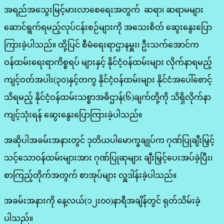
အရည်အသွေးမြင့်မားလာစေရေးအတွက် ဆရာ၊ ဆရာမများ
ဆောင်ရွက်ရမည့်လုပ်ငန်းစဉ်များကို အသေးစိတ် ဆွေးနွေးပြော
ကြားခဲ့ပါသည်။ ထို့ပြင် စီမံရေးရာဌာနမှူး၊ ဦးသက်အောင်က
ဝန်ထမ်းရေးရာကိစ္စရပ် များနှင့် နိုင်ငံ့ဝန်ထမ်းများ လိုက်နာရမည့်
ကျင့်ဝတ်အပါး(၃၀)နှင့်တကွ နိုင်ငံ့ဝန်ထမ်းများ နိုင်ငံအပေါ်စောင့်
သိရမည့် နိုင်ငံ့ဝန်ထမ်းသစ္စာအဓိဌာန်(၆)ချက်တို့ကို သိရှိလိုက်နာ
ကျင့်သုံးရန် ဆွေးနွေးပြောကြားခဲ့ပါသည်။
အဆိုပါအခမ်းအနားတွင် ဒုတိယပါမောက္ခချုပ်က ဂုဏ်ပြုချီးမြှင့်
သင့်သောဝန်ထမ်းများအား ဂုဏ်ပြုဆုများ ချီးမြှင့်ပေးအပ်ခဲ့ပြီး၊
စာကြည့်တိုက်အတွက် စာအုပ်များ လှူဒါန်းခဲ့ပါသည်။
အခမ်းအနားကို နေ့လယ်(၁၂း၀၀)နာရီအချိန်တွင် ရုတ်သိမ်းခဲ့
ပါသည်။