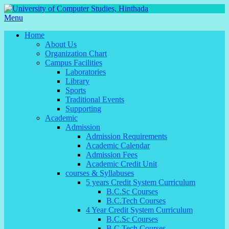
Menu
Home
About Us
Organization Chart
Campus Facilities
Laboratories
Library
Sports
Traditional Events
Supporting
Academic
Admission
Admission Requirements
Academic Calendar
Admission Fees
Academic Credit Unit
courses & Syllabuses
5 years Credit System Curriculum
B.C.Sc Courses
B.C.Tech Courses
4 Year Credit System Curriculum
B.C.Sc Courses
B.C.Tech Courses