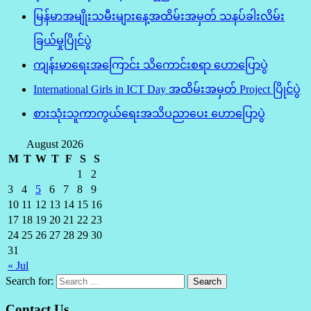
မြန်မာအမျိုးသမီးများနေ့အထိမ်းအမှတ် သနပ်ခါးလိမ်း
ခြယ်မှုပြိုင်ပွဲ
ကျန်းမာရေးအကြောင်း သိကောင်းစရာ ဟောပြောပွဲ
International Girls in ICT Day အထိမ်းအမှတ် Project ပြိုင်ပွဲ
စားသုံးသူကာကွယ်ရေးအသိပညာပေး ဟောပြောပွဲ
August 2026
M
T
W
T
F
S
S
1
2
3
4
5
6
7
8
9
10
11
12
13
14
15
16
17
18
19
20
21
22
23
24
25
26
27
28
29
30
31
« Jul
Search for:
Contact Us