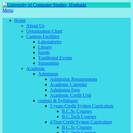
Menu
Home
About Us
Organization Chart
Campus Facilities
Laboratories
Library
Sports
Traditional Events
Supporting
Academic
Admission
Admission Requirements
Academic Calendar
Admission Fees
Academic Credit Unit
courses & Syllabuses
5 years Credit System Curriculum
B.C.Sc Courses
B.C.Tech Courses
4 Year Credit System Curriculum
B.C.Sc Courses
B.C.Tech Courses