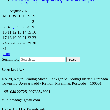
စားသုံးသူကာကွယ်ရေးအသိပညာပေး ဟောပြောပွဲ
August 2026
M
T
W
T
F
S
S
1
2
3
4
5
6
7
8
9
10
11
12
13
14
15
16
17
18
19
20
21
22
23
24
25
26
27
28
29
30
31
« Jul
Search for:
Contact Us
No.28, Kayin Kyaung Street, TarNgar Se (South)Quarter, Hinthada
Township, Ayeyarwaddy Region, Myanmar. Postcode – 100601
+95 044 22725, 09783543901
cu.hinthada@gmail.com
Like Us On Facebook