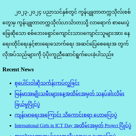
၂၀၂၃-၂၀၂၄ ပညာသင်နှစ်တွင် ကွန်ပျူတာတက္ကသိုလ်(စစ်
တွေ)မှ ကွန်ပျူတာတက္ကသိုလ်(ဟင်္သာတ)သို့ လာရောက် စာမေးပွဲ
ဖြေဆိုသော စစ်ဘေးရှောင်ကျောင်းသား၊ကျောင်းသူများအား နေ
ရေး၊ထိုင်ရေးနှင့်စားရေးသောက်ရေး အဆင်ပြေစေရေးအ တွက်
လိုအပ်သည်များကို ပံ့ပိုးကူညီဆောင်ရွက်ပေးခဲ့ပါသည်။
Recent News
စုပေါင်းဝါဆိုသင်္ကန်းကပ်လှူခြင်း
မြန်မာအမျိုးသမီးများနေ့အထိမ်းအမှတ် သနပ်ခါးလိမ်း
ခြယ်မှုပြိုင်ပွဲ
ကျန်းမာရေးအကြောင်း သိကောင်းစရာ ဟောပြောပွဲ
International Girls in ICT Day အထိမ်းအမှတ် Project ပြိုင်ပွဲ